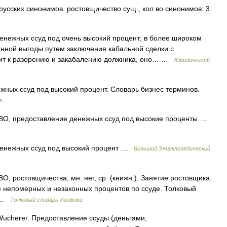
усских синонимов. ростовщичество сущ., кол во синонимов: 3
нежных ссуд под очень высокий процент; в более широком
нной выгоды путем заключения кабальной сделки с
дит к разорению и закабалению должника, оно… …
Юридический
ных ссуд под высокий процент. Словарь бизнес терминов.
в
 предоставление денежных ссуд под высокие проценты …
енежных ссуд под высокий процент …
Большой Энциклопедический
остовщичества, мн. нет, ср. (книжн.). Занятие ростовщика.
ие непомерных и незаконных процентов по ссуде. Толковый
0 …
Толковый словарь Ушакова
Wucherer. Предоставление ссуды (деньгами,