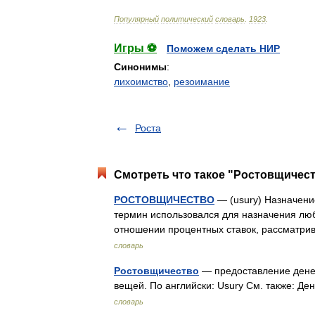
Популярный
политический
словарь
.
1923
.
Игры ⚽
Поможем сделать НИР
Синонимы
:
лихоимство
,
резоимание
Роста
Смотреть что такое "Ростовщичест
РОСТОВЩИЧЕСТВО
— (usury) Назначени
термин использовался для назначения люб
отношении процентных ставок, рассматр
словарь
Ростовщичество
— предоставление денеж
вещей. По английски: Usury См. также:
словарь