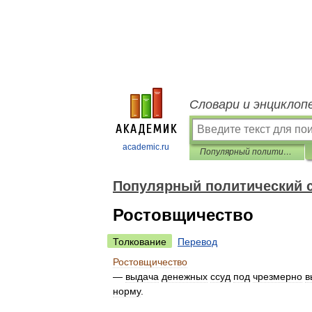
Словари и энциклоп
academic.ru
Популярный политический словарь
Популярный политический 
Ростовщичество
Толкование
Перевод
Ростовщичество
—
выдача
денежных
ссуд
под
чрезмерно
в
норму
.