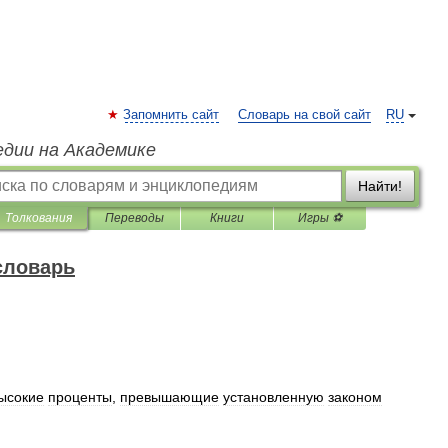
Запомнить сайт
Словарь на свой сайт
RU
едии на Академике
Найти!
Толкования
Переводы
Книги
Игры ⚽
словарь
ысокие
проценты
,
превышающие
установленную
законом