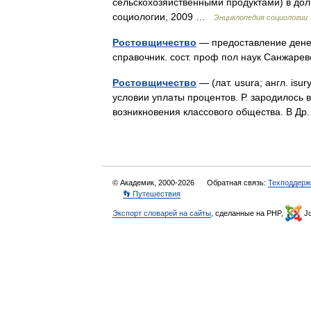
сельскохозяйственными продуктами) в долг
социологии, 2009 …
Энциклопедия социологии
Ростовщичество
— предоставление денеж
справочник. сост. проф пол наук Санжаре
Ростовщичество
— (лат. usura; англ. is
условии уплаты процентов. Р. зародилось
возникновения классового общества. В 
© Академик, 2000-2026
Обратная связь:
Техподдерж
👣 Путешествия
Экспорт словарей на сайты
, сделанные на PHP,
Jo