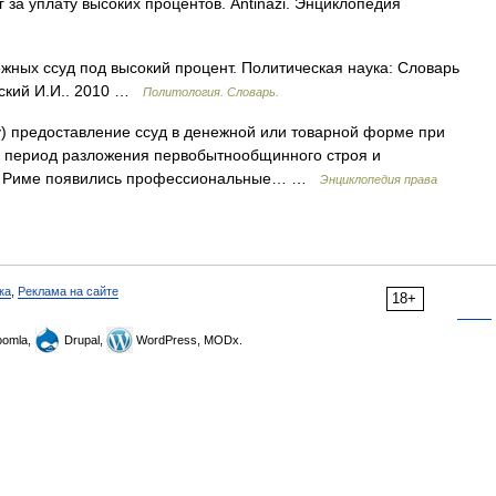
 за уплату высоких процентов. Antinazi. Энциклопедия
ных ссуд под высокий процент. Политическая наука: Словарь
вский И.И.. 2010 …
Политология. Словарь.
ury) предоставление ссуд в денежной или товарной форме при
 в период разложения первобытнообщинного строя и
Др. Риме появились профессиональные… …
Энциклопедия права
ка
,
Реклама на сайте
18+
omla,
Drupal,
WordPress, MODx.