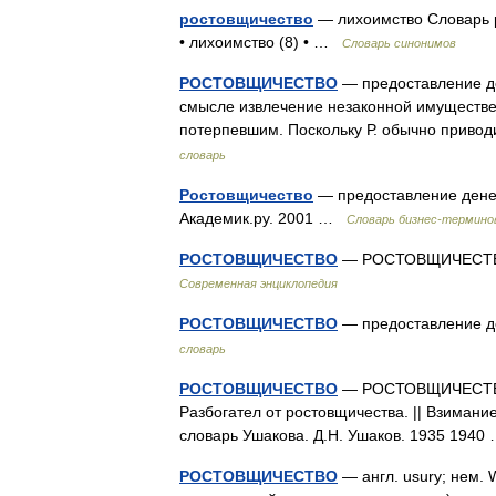
ростовщичество
— лихоимство Словарь р
• лихоимство (8) • …
Словарь синонимов
РОСТОВЩИЧЕСТВО
— предоставление де
смысле извлечение незаконной имуществе
потерпевшим. Поскольку Р. обычно приво
словарь
Ростовщичество
— предоставление денеж
Академик.ру. 2001 …
Словарь бизнес-термино
РОСТОВЩИЧЕСТВО
— РОСТОВЩИЧЕСТВО,
Современная энциклопедия
РОСТОВЩИЧЕСТВО
— предоставление д
словарь
РОСТОВЩИЧЕСТВО
— РОСТОВЩИЧЕСТВО, р
Разбогател от ростовщичества. || Взиман
словарь Ушакова. Д.Н. Ушаков. 1935 194
РОСТОВЩИЧЕСТВО
— англ. usury; нем. 